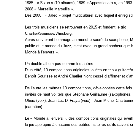
1985 : « Sixun » (10 albums), 1989 « Appassionato », en 1993
2008 « Marseille Marseille ».
Dès 2000 : « Jaleo » projet multiculturel avec lequel il enregis
Les trois musiciens se retrouvent en 2015 et fondent le trio
Charlier/Sourisse/Winsberg.
Après un vibrant hommage au monstre sacré du saxophone, Mic
public et le monde du Jazz, c’est avec un grand bonheur que le
Monde à l’envers ».
Un double album pas comme les autres…
D’un côté, 10 compositions originales jouées en trio « guitare
Benoît Sourisse et André Charlier n’ont cessé d’affirmer et d’af
De l’autre les mêmes 10 compositions, développées cette fois e
invités de haut vol tels que Stéphane Guillaume (saxophones, c
Oheix (voix), Jean-Luc Di Fraya (voix) , Jean-Michel Charbonnel
(narration)
Le « Monde à l’envers », des compositions originales qui évei
le jeu approprié à chacune des petites histoires qu’ils savent