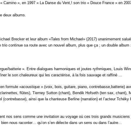
 « Camino », en 1997 « La Danse du Vent,! son trio « Douce France » en 2007
tre deux albums.
hael Brecker et leur album «Tales from Michael» (2017) unanimement salué 
 trio continue sa route avec un nouvel album, plus que ça ; un double album 
/orgue/batterie ». Entre dialogues harmoniques et joutes rythmiques, Louis Win
finer le son chaleureux qui les caractérise, à la fois sauvage et raffiné …
n formule «acoustique » (voix, bois, guitare, piano, contrebasse,batterie) a
larinettes, flûtes), Tierney Sutton (chant), Bendik Hofseth (ten sax, chant), 
 (contrebasse), ainsi que la chanteuse Berline (narration) et l’acteur Tchéky
llent nos sens comme une invitation au voyage où ces trois grands musiciens 
 si bien nous raconter… qu’on s’en délecte dans un sens ou dans l’autre…