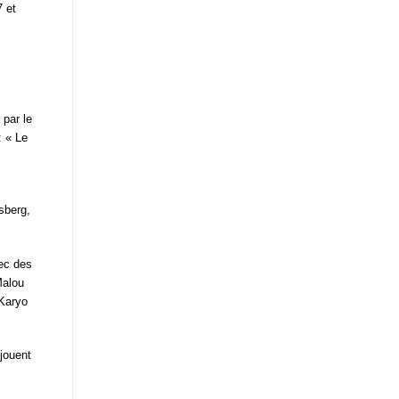
 et
par le
: « Le
sberg,
vec des
Malou
 Karyo
jouent