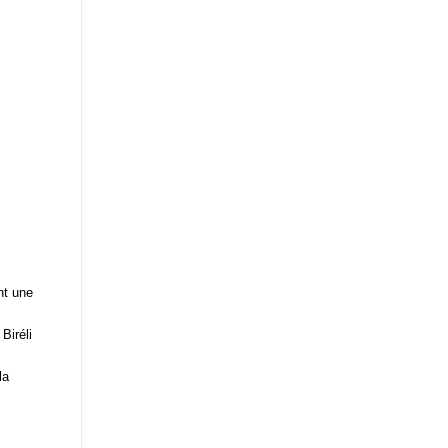
nt une
Biréli
la