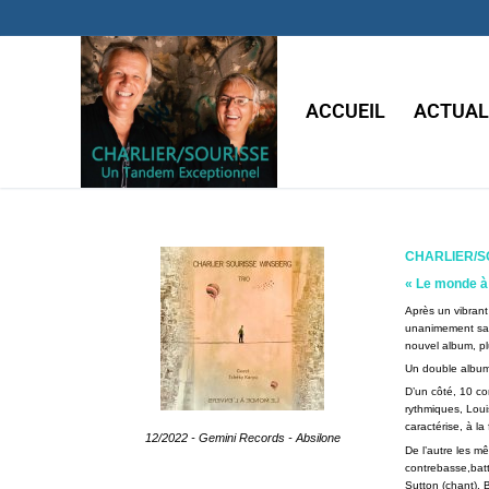
ACCUEIL
ACTUAL
CHARLIER/S
« Le monde à 
Après un vibran
unanimement salu
nouvel album, pl
Un double albu
D’un côté, 10 co
rythmiques, Loui
caractérise, à la
12/2022 - Gemini Records - Absilone
De l’autre les m
contrebasse,batt
Sutton (chant), 