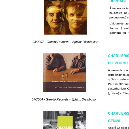
HERITAGE
À travers ce tr
musicales, nou
percussions) e
L’album est au
Turner…) dont 
clarinette) et 
03/2007 - Gemini Records - Sphinx Distribution
CHARLIER/S
ELEVEN BL
A travers leur 
leurs origines d
qu’ils considèr
Pour illustrer a
saxophoniste
Ke
(guitare) et St
07/2004 - Gemini Records - Sphinx Distribution
CHARLIER/S
GEMINI
André Charlier 