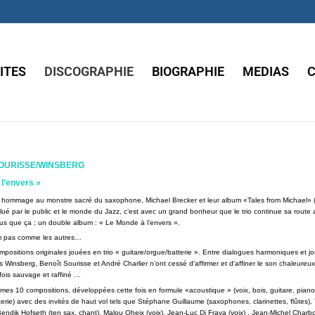
ITES
DISCOGRAPHIE
BIOGRAPHIE
MEDIAS
OURISSE/WINSBERG
l’envers »
t hommage au monstre sacré du saxophone, Michael Brecker et leur album «Tales from Michael» 
é par le public et le monde du Jazz, c’est avec un grand bonheur que le trio continue sa route
us que ça ; un double album : « Le Monde à l’envers ».
m pas comme les autres…
mpositions originales jouées en trio « guitare/orgue/batterie ». Entre dialogues harmoniques et j
s Winsberg, Benoît Sourisse et André Charlier n’ont cessé d’affirmer et d’affiner le son chaleureux
 fois sauvage et raffiné …
êmes 10 compositions, développées cette fois en formule «acoustique » (voix, bois, guitare, piano
erie) avec des invités de haut vol tels que Stéphane Guillaume (saxophones, clarinettes, flûtes),
Bendik Hofseth (ten sax, chant), Malou Oheix (voix), Jean-Luc Di Fraya (voix) , Jean-Michel Charb