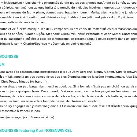
« Multiquarium » Les chemins empruntés durant toutes ces années par André et Benoît, au cou
 périples, les ramènent aujourd’hui la tête remplie de mélodies insolites, nourries aux « grooves 
urs rythmiques de feu, « piano, contrebasse, batterie ». Leur « Multiquarium » telle une jungle 
ssemble à un écrin bouillonnant d’histoires improbables. Il en jaillit neuf pièces dont l’optimisme
t une réelle invitation à la danse.
uffle et vie à cette musique, les deux compositeurs ont choisi de rester fidèles aux musiciens qui
epuis des années : Claude Egéa, Stéphane Guillaume, Pierre Perchaud et Jean-Michel Charbonne
s et du saxophone, mêlées à celle de la trompette, se glissent dans l’écriture comme dans un cos
blimant le son « Charlier/Sourisse » désormais en pleine maturité.
SOURISSE
UM
bums avec des collaborations prestigieuses tels que Jerry Bergonzi, Kenny Garrett, Kurt Rosenwink
t ont fait appel à un des trompettistes des plus étourdissants de la scène internationale, Alex Si
 Chris Potter, Mingus big band…).
t un disque un peu barge, riant, festif et poétique. Si la formule n’était pas un cliché, on aurait 
 passe toujours quelque chose. Car au fond, c’est exactement ce que l’on perçoit en l’écoutant : au
’arrière, dans les compositions comme dans les solos, sur le clavier ou dans la batterie, ce mon
risse déclinent en onze volets fourmille de vie, de chaleur et d’émotion.
s de s’y engager, ni d’y rester longtemps. Et le mieux que l’on puisse faire est d’inciter ceux qui 
oi il ressemble à franchir le pas.
res (jazzman,so jazz, France musique)
SOURISSE featuring Kurt ROSENWINKEL