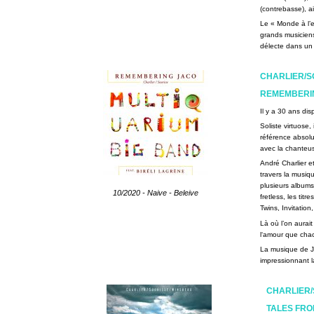
(contrebasse), ai
Le « Monde à l’e
grands musiciens
délecte dans un
CHARLIER/SO
REMEMBERI
Il y a 30 ans di
Soliste virtuose,
référence absolu
avec la chanteus
André Charlier e
travers la musiqu
plusieurs albums
10/2020 - Naive - Beleive
fretless, les tit
Twins, Invitatio
Là où l’on aurai
l‘amour que cha
La musique de Ja
impressionnant l
CHARLIER/S
TALES FRO