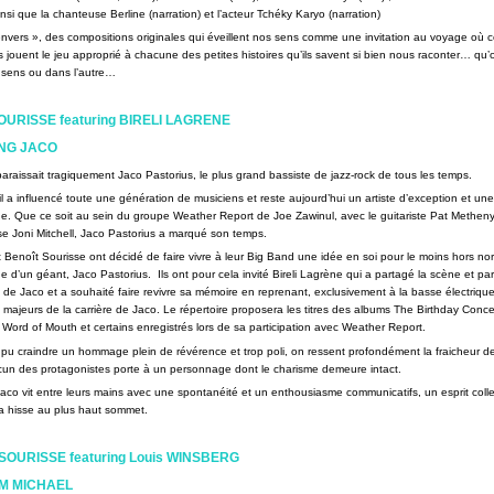
nsi que la chanteuse Berline (narration) et l’acteur Tchéky Karyo (narration)
nvers », des compositions originales qui éveillent nos sens comme une invitation au voyage où ce
 jouent le jeu approprié à chacune des petites histoires qu’ils savent si bien nous raconter… qu’
 sens ou dans l’autre…
URISSE featuring BIRELI LAGRENE
NG JACO
sparaissait tragiquement Jaco Pastorius, le plus grand bassiste de jazz-rock de tous les temps.
 il a influencé toute une génération de musiciens et reste aujourd’hui un artiste d’exception et une
e. Que ce soit au sein du groupe Weather Report de Joe Zawinul, avec le guitariste Pat Methen
e Joni Mitchell, Jaco Pastorius a marqué son temps.
t Benoît Sourisse ont décidé de faire vivre à leur Big Band une idée en soi pour le moins hors no
e d’un géant, Jaco Pastorius. Ils ont pour cela invité Bireli Lagrène qui a partagé la scène et par
 de Jaco et a souhaité faire revivre sa mémoire en reprenant, exclusivement à la basse électriqu
res majeurs de la carrière de Jaco. Le répertoire proposera les titres des albums The Birthday Conce
n, Word of Mouth et certains enregistrés lors de sa participation avec Weather Report.
t pu craindre un hommage plein de révérence et trop poli, on ressent profondément la fraicheur d
cun des protagonistes porte à un personnage dont le charisme demeure intact.
co vit entre leurs mains avec une spontanéité et un enthousiasme communicatifs, un esprit collec
a hisse au plus haut sommet.
OURISSE featuring Louis WINSBERG
M MICHAEL