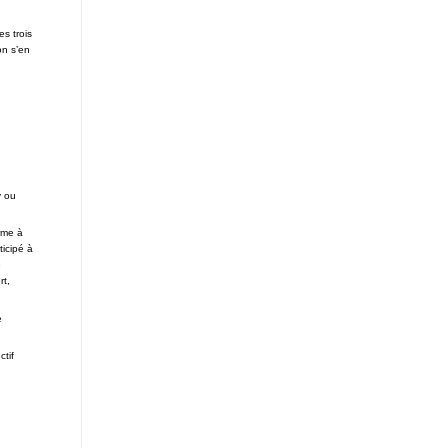
s trois
on s’en
y ou
rme à
ticipé à
e
rt,
e
tif