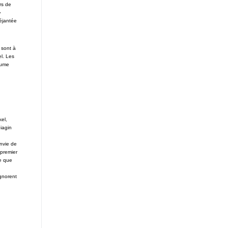
rs de
»
déjantée
 sont à
l. Les
tume
el,
piagin
envie de
 premier
de que
ignorent