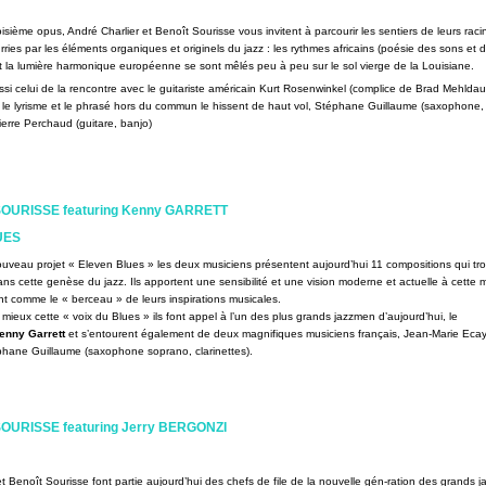
oisième opus, André Charlier et Benoît Sourisse vous invitent à parcourir les sentiers de leurs raci
rries par les éléments organiques et originels du jazz : les rythmes africains (poésie des sons et 
t la lumière harmonique européenne se sont mêlés peu à peu sur le sol vierge de la Louisiane.
ssi celui de la rencontre avec le guitariste américain Kurt Rosenwinkel (complice de Brad Mehlda
le lyrisme et le phrasé hors du commun le hissent de haut vol, Stéphane Guillaume (saxophone,
Pierre Perchaud (guitare, banjo)
OURISSE featuring Kenny GARRETT
UES
nouveau projet « Eleven Blues » les deux musiciens présentent aujourd’hui 11 compositions qui tr
ans cette genèse du jazz. Ils apportent une sensibilité et une vision moderne et actuelle à cette
ent comme le « berceau » de leurs inspirations musicales.
u mieux cette « voix du Blues » ils font appel à l’un des plus grands jazzmen d’aujourd’hui, le
nny Garrett
et s’entourent également de deux magnifiques musiciens français, Jean-Marie Eca
éphane Guillaume (saxophone soprano, clarinettes).
OURISSE featuring Jerry BERGONZI
et Benoît Sourisse font partie aujourd’hui des chefs de file de la nouvelle gén-ration des grands 