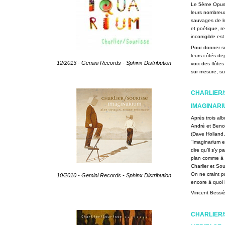
Le 5ème Opus 
leurs nombreux
sauvages de le
et poétique, re
incorrigible es
Pour donner so
leurs côtés d
12/2013 - Gemini Records - Sphinx Distribution
voix des flûte
sur mesure, su
CHARLIER/
IMAGINARI
Après trois al
André et Benoî
(Dave Holland,
“Imaginarium es
dire qu’il s’y
plan comme à l
Charlier et Sou
On ne craint pa
10/2010 - Gemini Records - Sphinx Distribution
encore à qu
Vincent Bessiè
CHARLIER/