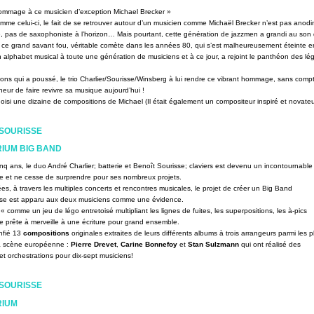
hommage à ce musicien d’exception Michael Brecker »
omme celui-ci, le fait de se retrouver autour d’un musicien comme Michaël Brecker n’est pas anodi
, pas de saxophoniste à l’horizon… Mais pourtant, cette génération de jazzmen a grandi au son
ce grand savant fou, véritable comète dans les années 80, qui s’est malheureusement éteinte e
n alphabet musical à toute une génération de musiciens et à ce jour, a rejoint le panthéon des l
ns qui a poussé, le trio Charlier/Sourisse/Winsberg à lui rendre ce vibrant hommage, sans comp
eur de faire revivre sa musique aujourd’hui !
isi une dizaine de compositions de Michael (Il était également un compositeur inspiré et novateu
SOURISSE
IUM BIG BAND
inq ans, le duo André Charlier; batterie et Benoît Sourisse; claviers est devenu un incontournable
e et ne cesse de surprendre pour ses nombreux projets.
es, à travers les multiples concerts et rencontres musicales, le projet de créer un Big Band
isse est apparu aux deux musiciens comme une évidence.
 comme un jeu de légo entretoisé multipliant les lignes de fuites, les superpositions, les à-pics
se prête à merveille à une écriture pour grand ensemble.
onfié 13
compositions
originales extraites de leurs différents albums à trois arrangeurs parmi les p
a scène européenne :
Pierre Drevet
,
Carine Bonnefoy
et
Stan Sulzmann
qui ont réalisé des
t orchestrations pour dix-sept musiciens!
SOURISSE
RIUM