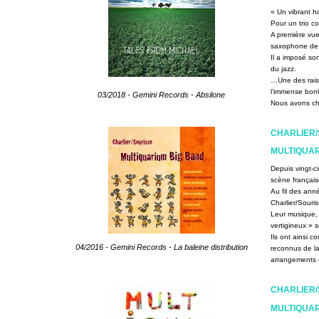
« Un vibrant 
Pour un trio c
A première vue
saxophone de 
Il a imposé so
du jazz.
…Une des raiso
l’immense bonh
03/2018 - Gemini Records - Absilone
Nous avons cho
CHARLIER/
MULTIQUAR
Depuis vingt-c
scène français
Au fil des anné
Charlier/Sour
Leur musique, «
vertigineux » 
Ils ont ainsi c
04/2016 - Gemini Records - La baleine distribution
reconnus de l
arrangements e
CHARLIER/
MULTIQUA