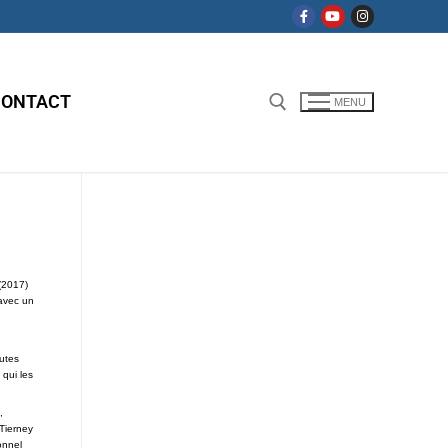
CONTACT
MENU
(2017)
 avec un
outes
 qui les
,
 Tierney
onnel