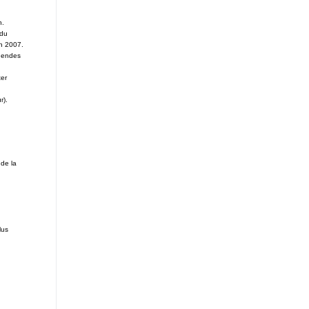
n.
 du
n 2007.
égendes
ter
r).
 de la
lus