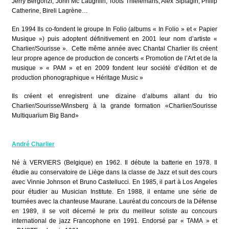
Jerry Bergonzi, John Mc Laughlin, Toots Thielemans, Alex Sipiagin, Philip
Catherine, Bireli Lagrène…
En 1994 Ils co-fondent le groupe In Folio (albums « In Folio » et « Papier
Musique ») puis adoptent définitivement en 2001 leur nom d’artiste «
Charlier/Sourisse ». Cette même année avec Chantal Charlier ils créent
leur propre agence de production de concerts « Promotion de l’Art et de la
musique » « PAM » et en 2009 fondent leur société d’édition et de
production phonographique « Héritage Music »
Ils créent et enregistrent une dizaine d’albums allant du trio
Charlier/Sourisse/Winsberg à la grande formation «Charlier/Sourisse
Multiquarium Big Band»
André Charlier
Né à VERVIERS (Belgique) en 1962. Il débute la batterie en 1978. Il
étudie au conservatoire de Liège dans la classe de Jazz et suit des cours
avec Vinnie Johnson et Bruno Castellucci. En 1985, il part à Los Angeles
pour étudier au Musician Institute. En 1988, il entame une série de
tournées avec la chanteuse Maurane. Lauréat du concours de la Défense
en 1989, il se voit décerné le prix du meilleur soliste au concours
international de jazz Francophone en 1991. Endorsé par « TAMA » et