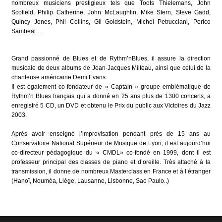
nombreux musiciens prestigieux tels que Toots Thielemans, John
Scofield, Philip Catherine, John McLaughlin, Mike Stern, Steve Gadd,
Quincy Jones, Phil Collins, Gil Goldstein, Michel Petrucciani, Perico
Sambeat…
Grand passionné de Blues et de Rythm’nBlues, il assure la direction
musicale de deux albums de Jean-Jacques Milteau, ainsi que celui de la
chanteuse américaine Demi Evans.
Il est également co-fondateur de « Captain » groupe emblématique de
Rythm’n Blues français qui a donné en 25 ans plus de 1300 concerts, a
enregistré 5 CD, un DVD et obtenu le Prix du public aux Victoires du Jazz
2003.
Après avoir enseigné l’improvisation pendant près de 15 ans au
Conservatoire National Supérieur de Musique de Lyon, il est aujourd’hui
co-directeur pédagogique du « CMDL» co-fondé en 1999, dont il est
professeur principal des classes de piano et d’oreille. Très attaché à la
transmission, il donne de nombreux Masterclass en France et à l’étranger
(Hanoï, Nouméa, Liège, Lausanne, Lisbonne, Sao Paulo..)