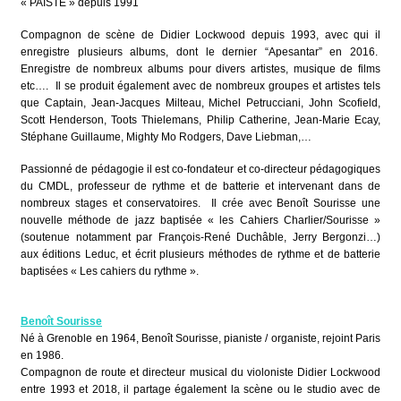
« PAISTE » depuis 1991
Compagnon de scène de Didier Lockwood depuis 1993, avec qui il
enregistre plusieurs albums, dont le dernier “Apesantar” en 2016.
Enregistre de nombreux albums pour divers artistes, musique de films
etc…. Il se produit également avec de nombreux groupes et artistes tels
que Captain, Jean-Jacques Milteau, Michel Petrucciani, John Scofield,
Scott Henderson, Toots Thielemans, Philip Catherine, Jean-Marie Ecay,
Stéphane Guillaume, Mighty Mo Rodgers, Dave Liebman,…
Passionné de pédagogie il est co-fondateur et co-directeur pédagogiques
du CMDL, professeur de rythme et de batterie et intervenant dans de
nombreux stages et conservatoires. Il crée avec Benoît Sourisse une
nouvelle méthode de jazz baptisée « les Cahiers Charlier/Sourisse »
(soutenue notamment par François-René Duchâble, Jerry Bergonzi…)
aux éditions Leduc, et écrit plusieurs méthodes de rythme et de batterie
baptisées « Les cahiers du rythme ».
Benoît Sourisse
Né à Grenoble en 1964, Benoît Sourisse, pianiste / organiste, rejoint Paris
en 1986.
Compagnon de route et directeur musical du violoniste Didier Lockwood
entre 1993 et 2018, il partage également la scène ou le studio avec de